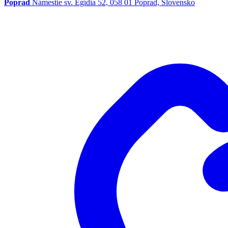
Poprad
Námestie sv. Egídia 52, 058 01 Poprad, Slovensko